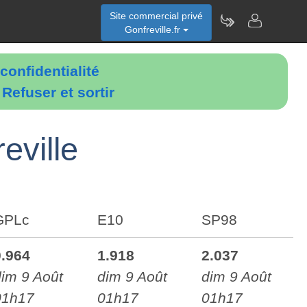
Site commercial privé
Gonfreville.fr
confidentialité
é
Refuser et sortir
eville
GPLc
E10
SP98
0.964
1.918
2.037
dim 9 Août
dim 9 Août
dim 9 Août
01h17
01h17
01h17