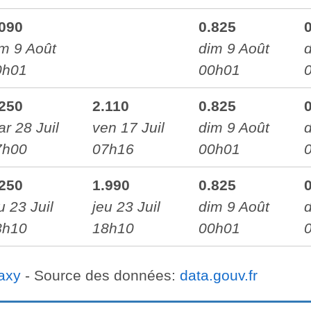
.090
0.825
m 9 Août
dim 9 Août
0h01
00h01
.250
2.110
0.825
r 28 Juil
ven 17 Juil
dim 9 Août
7h00
07h16
00h01
.250
1.990
0.825
u 23 Juil
jeu 23 Juil
dim 9 Août
8h10
18h10
00h01
axy
- Source des données:
data.gouv.fr