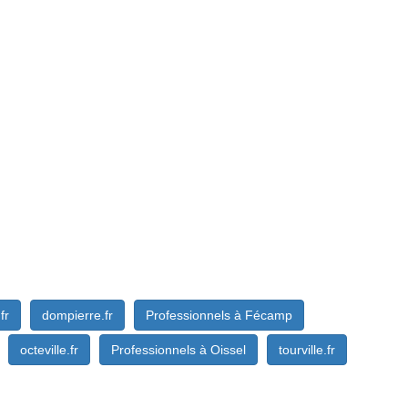
fr
dompierre.fr
Professionnels à Fécamp
octeville.fr
Professionnels à Oissel
tourville.fr