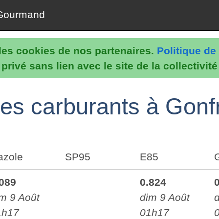
Gourmand
e les cookies de nos partenaires.
Politique de 
rivé sans lien avec le site de la collectivit
 des carburants à Gonfr
azole
SP95
E85
.089
0.824
m 9 Août
dim 9 Août
1h17
01h17