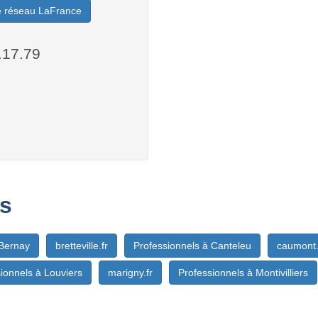
le réseau LaFrance
.17.79
s
 Bernay
bretteville.fr
Professionnels à Canteleu
caumont.
ionnels à Louviers
marigny.fr
Professionnels à Montivilliers