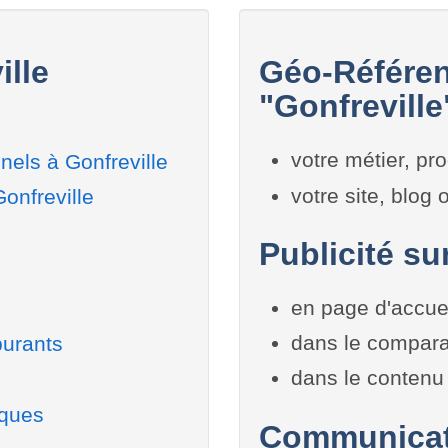
ille
Géo-Référen
"Gonfreville
e
votre métier, pro
els à Gonfreville
votre site, blog
onfreville
Publicité su
en page d'accue
dans le compara
burants
dans le contenu 
iques
Communicati