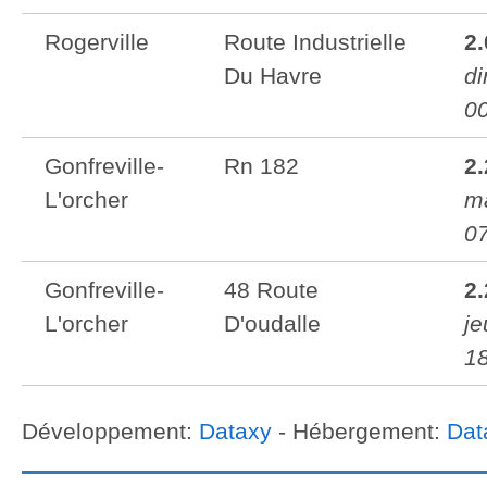
Rogerville
Route Industrielle
2
Du Havre
di
0
Gonfreville-
Rn 182
2
L'orcher
ma
0
Gonfreville-
48 Route
2
L'orcher
D'oudalle
je
1
Développement:
Dataxy
- Hébergement:
Dat