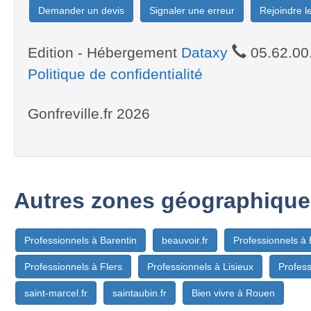
Demander un devis
Signaler une erreur
Rejoindre 
Edition - Hébergement
Dataxy
05.62.00
Politique de confidentialité
Gonfreville.fr 2026
Autres zones géographique
Professionnels à Barentin
beauvoir.fr
Professionnels à
Professionnels à Flers
Professionnels à Lisieux
Profess
saint-marcel.fr
saintaubin.fr
Bien vivre à Rouen